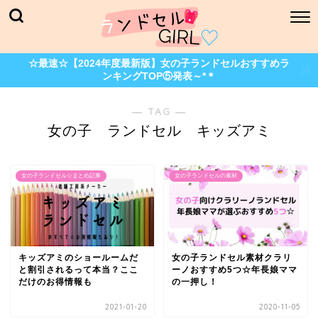
☆最速☆【2024年度最新版】女の子ランドセルおすすめラ
ンキングTOP⑤発表～*＊
― TAG ―
女の子 ランドセル キッズアミ
女の子ランドセル☆まとめ記事
女の子ランドセルの素材
キッズアミのショールームだ
女の子ランドセル素材クラリ
と割引されるって本当？ここ
ーノおすすめ5つ☆年長娘ママ
だけのお得情報も
の一押し！
2021-01-20
2020-11-05