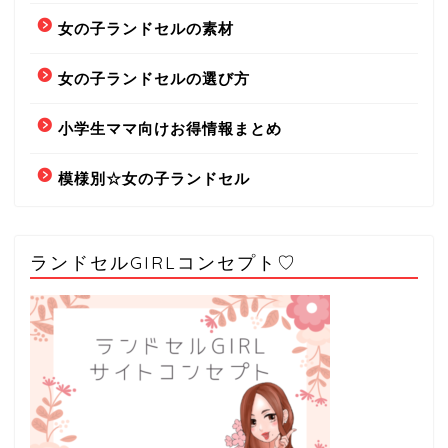
女の子ランドセルの素材
女の子ランドセルの選び方
小学生ママ向けお得情報まとめ
模様別☆女の子ランドセル
ランドセルGIRLコンセプト♡