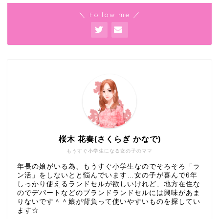
＼ Follow me ／
桜木 花奏(さくらぎ かなで)
もうすぐ小学生になる女の子のママ
年長の娘がいる為、もうすぐ小学生なのでそろそろ「ラ
ン活」をしないとと悩んでいます…女の子が喜んで6年
しっかり使えるランドセルが欲しいけれど、地方在住な
のでデパートなどのブランドランドセルには興味があま
りないです＾＾娘が背負って使いやすいものを探してい
ます☆